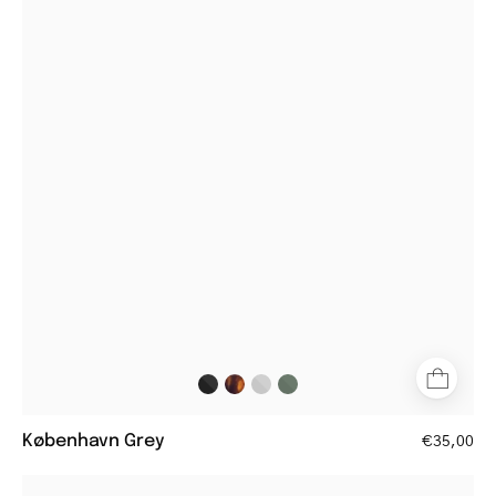
Grey
rectangular
grey
reading
glasses
København Grey
€35,00
Bornholm