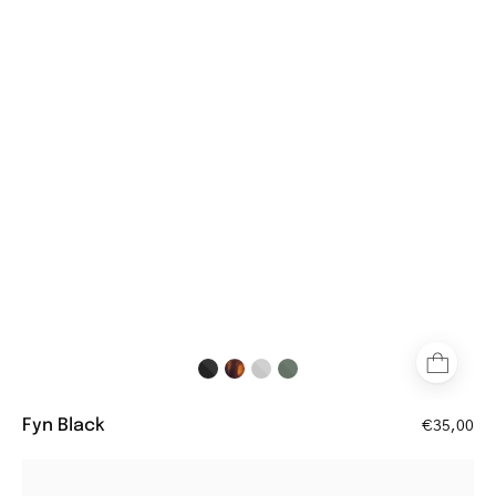
glasses
with
matte
black
rectangular
frame
Fyn Black
€35,00
København