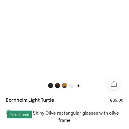
tortoiseshell
reading
glasses
with
rectangular
frames
+
Bornholm Light Turtle
€35,00
Ebeltoft
Extra breed
Shiny
Olive