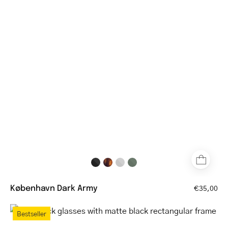
Army
rectangular
eyeglasses
in
dark
green
København Dark Army
€35,00
Fyn
Bestseller
Black