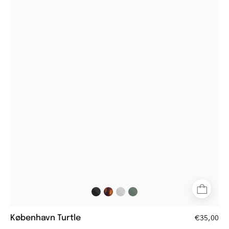
Tortoiseshell
rectangular
reading
glasses
with
a
classic
design
København Turtle
€35,00