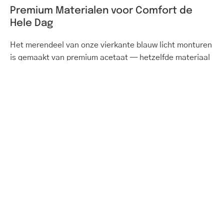
Premium Materialen voor Comfort de
Hele Dag
Het merendeel van onze vierkante blauw licht monturen
is gemaakt van premium acetaat — hetzelfde materiaal
dat je aantreft in brillen van 2-5x deze prijs. Dit
flexibele, hypoallergene materiaal zorgt voor comfort
tijdens langdurig dragen, terwijl onze TR90 rubberen
monturen een ultralicht alternatief bieden — super licht
materiaal dat vaak gebruikt wordt in vliegtuigbouw,
gemaakt met Zwitserse technologie. Beide materialen
bieden de duurzaamheid en het comfort dat je nodig
hebt voor hele dagen schermtijd — vertrouwd door ruim
150.000 klanten wereldwijd.
Gedurfde, Zelfverzekerde Stijl voor
Iedereen