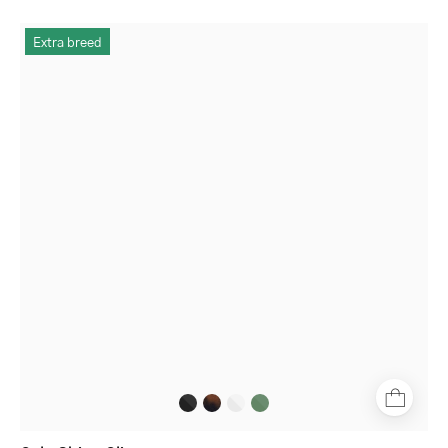
Rectangular
Extra breed
shiny
olive
glasses
with
clear
lenses