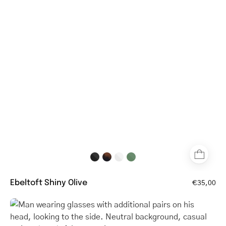
rectangular
glasses
with
olive
frame
Ebeltoft Shiny Olive
€35,00