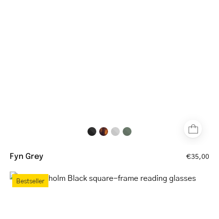
reading
glasses
with
a
matte
finish
Fyn Grey
€35,00
Bornholm
Bestseller
Black
square-
frame