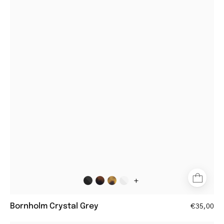
Crystal
Grey
square
glasses
with
clear
grey
frames
+
Bornholm Crystal Grey
€35,00