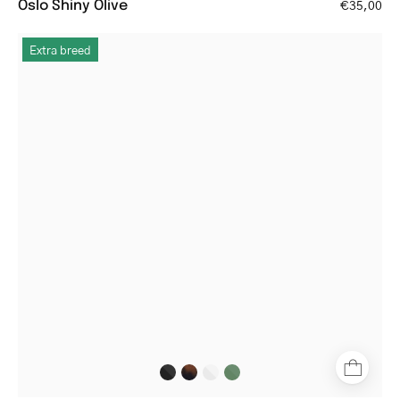
Oslo Shiny Olive
€35,00
Ebeltoft
Extra breed
Black
square
reading
glasses
with
black
frame