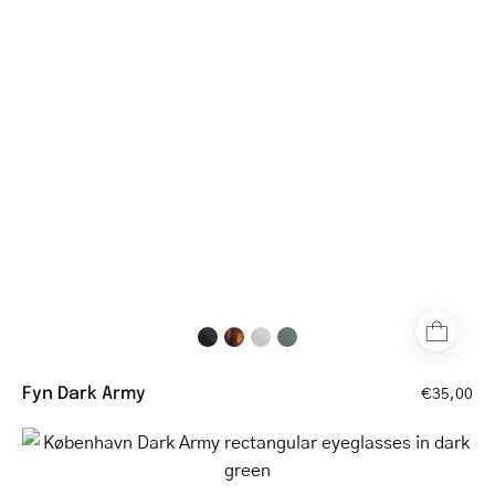
square
glasses
in
dark
green
with
sleek
matte
finish
Fyn Dark Army
€35,00
København
Dark