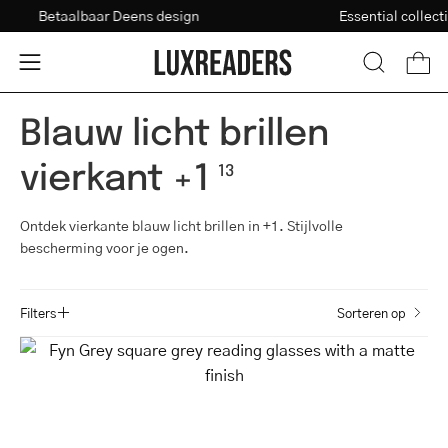
Ga
Betaalbaar Deens design
Essential col
Sterkte-test
naar
inhoud
Open
Open
OPEN
ZOEKBAL
navigatiemenu
Blauw licht brillen
vierkant +1
13
Ontdek vierkante blauw licht brillen in +1. Stijlvolle
bescherming voor je ogen.
Filters
Sorteren op
Fyn
Grey
square
grey