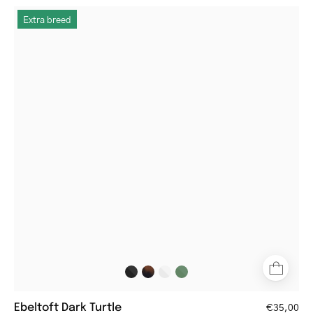
Ebeltoft
Extra breed
Dark
Turtle
rectangular
tortoise
shell
glasses
Ebeltoft Dark Turtle
€35,00